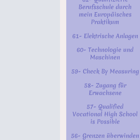
Berufsschule durch
mein Europäisches
Praktikum
61- Elektrische Anlagen
60- Technologie und
Maschinen
59- Check By Measuring
58- Zugang für
Erwachsene
57- Qualified
Vocational High School
is Possible
56- Grenzen überwinden