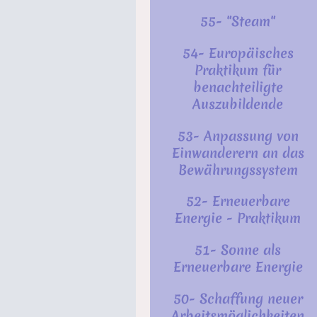
55- "Steam"
54- Europäisches
Praktikum für
benachteiligte
Auszubildende
53- Anpassung von
Einwanderern an das
Bewährungssystem
52- Erneuerbare
Energie - Praktikum
51- Sonne als
Erneuerbare Energie
50- Schaffung neuer
Arbeitsmöglichkeiten