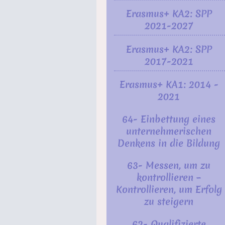
Erasmus+ KA2: SPP
2021-2027
Erasmus+ KA2: SPP
2017-2021
Erasmus+ KA1: 2014 -
2021
64- Einbettung eines
unternehmerischen
Denkens in die Bildung
63- Messen, um zu
kontrollieren –
Kontrollieren, um Erfolg
zu steigern
62- Qualifizierte