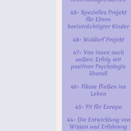
49- Spezielles Projekt
für Eltern
beeinträchtigter Kinder
48- Waldorf Projekt
47- Von innen nach
außen: Erfolg mit
positiver Psychologie
überall
46- Flüsse fließen ins
Leben
45- Fit für Europa
44- Die Entwicklung von
Wissen und Erfahrung