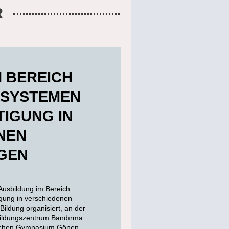
R
M BEREICH
SSYSTEMEN
IGUNG IN
NEN
GEN
Ausbildung im Bereich
gung in verschiedenen
ildung organisiert, an der
bildungszentrum Bandırma
ischen Gymnasium Gönen