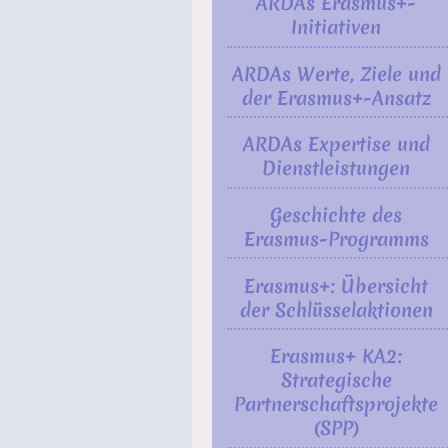
ARDAs Erasmus+-
Initiativen
ARDAs Werte, Ziele und
der Erasmus+-Ansatz
ARDAs Expertise und
Dienstleistungen
Geschichte des
Erasmus-Programms
Erasmus+: Übersicht
der Schlüsselaktionen
Erasmus+ KA2:
Strategische
Partnerschaftsprojekte
(SPP)