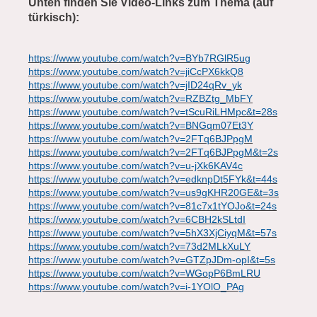
Unten finden Sie Video-Links zum Thema (auf
türkisch):
https://www.youtube.com/watch?v=BYb7RGlR5ug
https://www.youtube.com/watch?v=jiCcPX6kkQ8
https://www.youtube.com/watch?v=jID24qRv_yk
https://www.youtube.com/watch?v=RZBZtg_MbFY
https://www.youtube.com/watch?v=tScuRiLHMpc&t=28s
https://www.youtube.com/watch?v=BNGqm07Et3Y
https://www.youtube.com/watch?v=2FTq6BJPpgM
https://www.youtube.com/watch?v=2FTq6BJPpgM&t=2s
https://www.youtube.com/watch?v=u-jXk6KAV4c
https://www.youtube.com/watch?v=edknpDt5FYk&t=44s
https://www.youtube.com/watch?v=us9gKHR20GE&t=3s
https://www.youtube.com/watch?v=81c7x1tYOJo&t=24s
https://www.youtube.com/watch?v=6CBH2kSLtdI
https://www.youtube.com/watch?v=5hX3XjCiyqM&t=57s
https://www.youtube.com/watch?v=73d2MLkXuLY
https://www.youtube.com/watch?v=GTZpJDm-opI&t=5s
https://www.youtube.com/watch?v=WGopP6BmLRU
https://www.youtube.com/watch?v=i-1YOlO_PAg